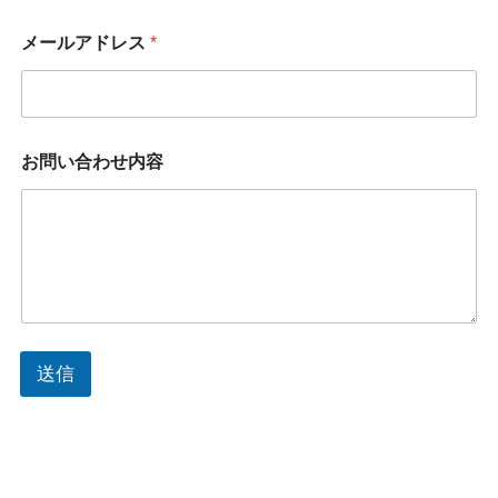
メールアドレス
*
お
お問い合わせ内容
問
い
合
わ
せ
内
容
名
前
メ
送信
ー
ル
ア
ド
レ
ス